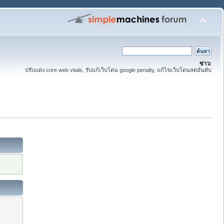
ข่าว:
ปรับแต่ง core web vitals, รับแก้เว็บโดน google penalty, แก้ไขเว็บโดนลดอันดับ