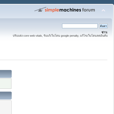
ข่าว:
ปรับแต่ง core web vitals, รับแก้เว็บโดน google penalty, แก้ไขเว็บโดนลดอันดับ