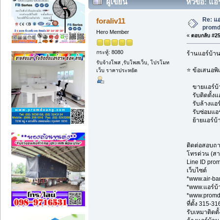
ผู้เขียน
หัวข้อ: แอ
Re: แอ
foraliv11
promd
Hero Member
«
ตอบกลับ #255
กระทู้: 8080
ร้านแอร์บ้า
รับจ้างโพส ,รับโพสเว็บ, โปรโมท
⭐ ข้อเสนอพิ
เว็บ ราคาประหยัด
ขายแอร์บ้าน
รับติดตั้งแ
รับล้างแอร์
รับซ่อมแอร์ 
ย้ายแอร์บ้า
ติดต่อสอบถ
โทรด่วน (สา
Line ID pr
เว็บไซต์
*www.air-ba
*www.แอร์บ
*www.prom
ที่ตั้ง 315-
รับเหมาติดตั