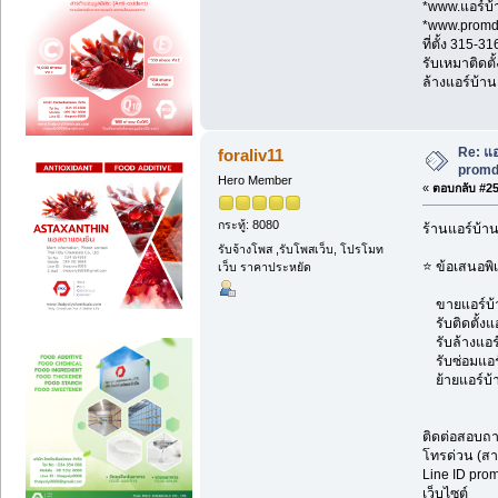
*www.แอร์บ
*www.prom
ที่ตั้ง 315-
รับเหมาติดตั
ล้างแอร์บ้าน
Re: แอ
foraliv11
promd
Hero Member
«
ตอบกลับ #259
กระทู้: 8080
ร้านแอร์บ้า
รับจ้างโพส ,รับโพสเว็บ, โปรโมท
⭐ ข้อเสนอพิ
เว็บ ราคาประหยัด
ขายแอร์บ้าน
รับติดตั้งแ
รับล้างแอร์
รับซ่อมแอร์ 
ย้ายแอร์บ้า
ติดต่อสอบถ
โทรด่วน (สา
Line ID pr
เว็บไซต์