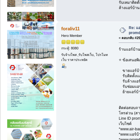
รับเหมาติดตั
ล้างแอร์บ้าน
Re: แอ
foraliv11
promd
Hero Member
«
ตอบกลับ #257
กระทู้: 8080
ร้านแอร์บ้า
รับจ้างโพส ,รับโพสเว็บ, โปรโมท
⭐ ข้อเสนอพิ
เว็บ ราคาประหยัด
ขายแอร์บ้าน
รับติดตั้งแ
รับล้างแอร์
รับซ่อมแอร์ 
ย้ายแอร์บ้า
ติดต่อสอบถ
โทรด่วน (สา
Line ID pr
เว็บไซต์
*www.air-ba
*www.แอร์บ
*www.prom