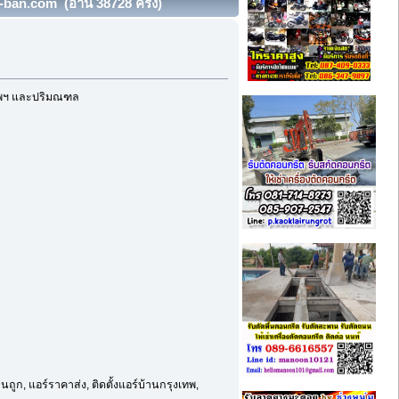
-ban.com (อ่าน 38728 ครั้ง)
งเทพฯ และปริมณฑล
ูก, แอร์ราคาส่ง, ติดตั้งแอร์บ้านกรุงเทพ,