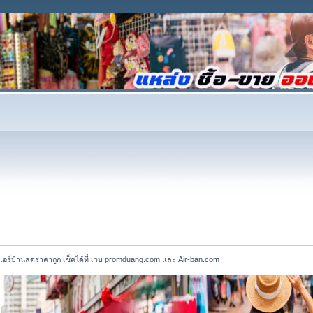
นแอร์บ้านลดราคาถูก เช็คได้ที่ เวบ promduang.com และ Air-ban.com