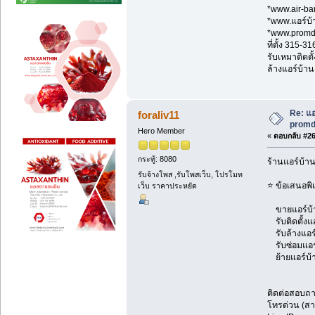
*www.air-ba
*www.แอร์บ
*www.prom
ที่ตั้ง 315-
รับเหมาติดตั
ล้างแอร์บ้าน
Re: แอ
foraliv11
promd
Hero Member
«
ตอบกลับ #260
กระทู้: 8080
ร้านแอร์บ้า
รับจ้างโพส ,รับโพสเว็บ, โปรโมท
⭐ ข้อเสนอพิ
เว็บ ราคาประหยัด
ขายแอร์บ้าน
รับติดตั้งแ
รับล้างแอร์
รับซ่อมแอร์ 
ย้ายแอร์บ้า
ติดต่อสอบถ
โทรด่วน (สา