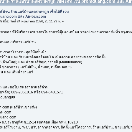
ร์บ้าน ร้านแอร์บ้านลดราคาถูก เช็คได้ที่ เวบ promduang.com และ Air
ร์บ้าน ร้านแอร์บ้านลดราคาถูก เช็คได้ที่ เวบ
uang.com และ Air-ban.com
 เมื่อ:
วันที่ 24 พฤษภาคม 2026, 23:11:29 น. »
นขายส่ง ที่ให้บริการครบวงจรในราคาที่คุ้มค่าเหมือน ราคาโรงงาน/ราคาส่ง ทั่ว กรุ
เศษและบริการแอร์บ้าน
ราคาโรงงาน ทุกยี่ห้อชั้นนำ
อร์บ้าน และ รับเหมาติดแอร์คอนโด เน้นความ สวยงามของการติดตั้ง
 (ล้างใหญ่) และ ล้างแอร์สัญญารายปี (Maintenance)
ทุกอาการ (แอร์ไม่เย็น, น้ำหยด, เปลี่ยนคอมฯ)
น และ เติมน้ำยาแอร์
ามและขอใบเสนอราคาแอร์ด่วน
ยหลัก) 089-2061016 หรือ 094-5481571
omduang99
n.com (แอร์บ้านขายส่ง)
้าน.com
duang.com
316 ถ.ประชาอุทิศ ซ.12-14 เขตดอนเมือง กทม. 10210
้งแอร์โรงงาน, ระบบปรับอากาศอาคาร, ติดตั้งแอร์โครงการ, ร้านแอร์บ้าน, ขายแอร์บ้านถ