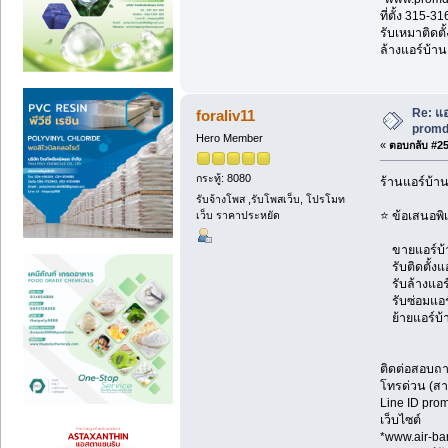
ที่ตั้ง 315-
รับเหมาติดตั
ล้างแอร์บ้าน
Re: แอ
foraliv11
promd
Hero Member
«
ตอบกลับ #258
กระทู้: 8080
ร้านแอร์บ้า
รับจ้างโพส ,รับโพสเว็บ, โปรโมท
⭐ ข้อเสนอพิ
เว็บ ราคาประหยัด
ขายแอร์บ้าน
รับติดตั้งแ
รับล้างแอร์
รับซ่อมแอร์ 
ย้ายแอร์บ้า
ติดต่อสอบถ
โทรด่วน (สา
Line ID pr
เว็บไซต์
*www.air-ba