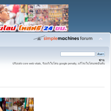
ข่าว:
ปรับแต่ง core web vitals, รับแก้เว็บโดน google penalty, แก้ไขเว็บโดนลดอันดับ