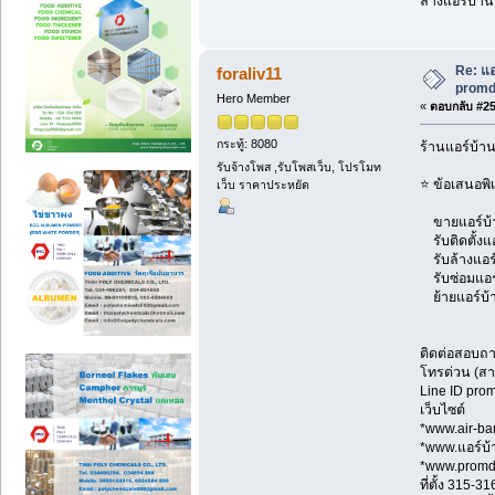
ล้างแอร์บ้าน
Re: แอ
foraliv11
promd
Hero Member
«
ตอบกลับ #256
กระทู้: 8080
ร้านแอร์บ้า
รับจ้างโพส ,รับโพสเว็บ, โปรโมท
⭐ ข้อเสนอพิ
เว็บ ราคาประหยัด
ขายแอร์บ้าน
รับติดตั้งแ
รับล้างแอร์
รับซ่อมแอร์ 
ย้ายแอร์บ้า
ติดต่อสอบถ
โทรด่วน (สา
Line ID pr
เว็บไซต์
*www.air-ba
*www.แอร์บ
*www.prom
ที่ตั้ง 315-