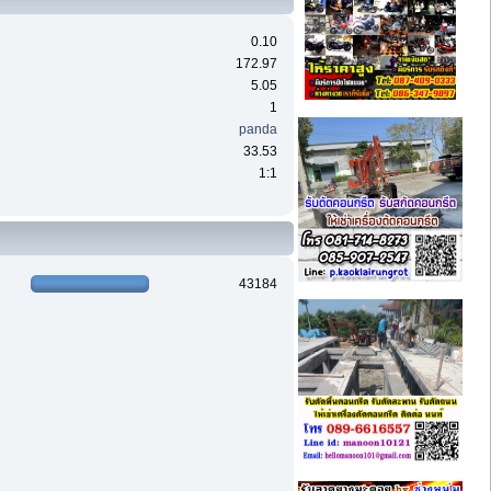
0.10
172.97
5.05
1
panda
33.53
1:1
43184