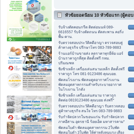
หัวข้อยอดนิยม 10 หัวข้อแรก (ผู้ตอบส
รับจ้างตัดคอนกรีต ติดต่อนนท์ 089-
6616557 รับจ้างตัดถนน ตัดสะพาน คอริ่ง
พื้น-คาน.
รับตรวจสอบประวัติคดีอาญา ตรวจสอบคู่
ค้าทางธุรกิจ ปรึกษาโทร 083-789-9883
ร้านแอร์บ้านขายส่ง ลดราคาทุกยี่ห้อ แอร์
บ้านราคาถูกที่สุด ติดตั้งฟรี กทม.
ปริมณฑล
ชิงช้าเหล็ก เครื่องเล่นสนามเหล็ก ติดตั้งฟรี
ราคาถูก โทร 081-9123486 คุณบอย.
พัดลมโรงงาน พัดลมดูดอากาศโรงงาน
พัดลมอุตสาหกรรมสำหรับระบายอากาศ
ในโรงงาน โกดัง
ชิงช้าเหล็ก เครื่องเล่นสนาม ราคาถูก
ติดต่อ 0819123486 คุณบอย ส่งฟรี*
รับตรวจสอบประวัติคดีอาญา รับตรวจสอบ
คู่ค้าทางธุรกิจ สนใจ โทร 083-789-9883
รับกำจัดปลวกในขอนแก่น รับกำจัดปลวก
ภาคอีสาน อุดรธานี ร้อยเอ็ด มหาสารคาม*
พัดลมใบดำ พัดลมอุตสาหกรรม 2ใบพัด
พัดลมใบดำ 3ใบพัด ให้ค่าหลังลมแรง เสียง