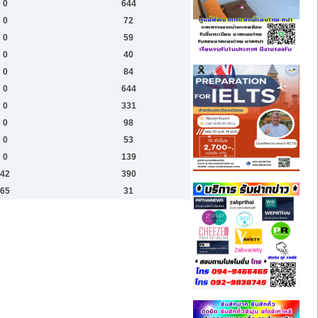
0
644
0
72
0
59
0
40
0
84
0
644
0
331
0
98
0
53
0
139
42
390
65
31