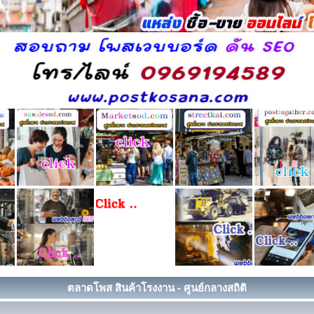
ตลาดโพส สินค้าโรงงาน - ศูนย์กลางสถิติ