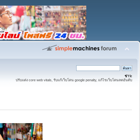
ข่าว:
ปรับแต่ง core web vitals, รับแก้เว็บโดน google penalty, แก้ไขเว็บโดนลดอันดับ