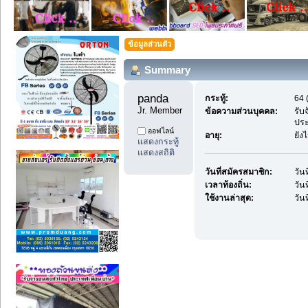
ข้อมูลส่วนตัว
Summary
panda 
กระทู้:
64 
Jr. Member
ข้อความส่วนบุคคล:
รับ
ประ
ออฟไลน์
อายุ:
ยัง
แสดงกระทู้
แสดงสถิติ
วันที่สมัครสมาชิก:
วัน
เวลาท้องถิ่น:
วัน
ใช้งานล่าสุด:
วัน