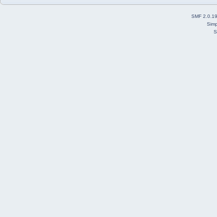
SMF 2.0.1
Simp
S