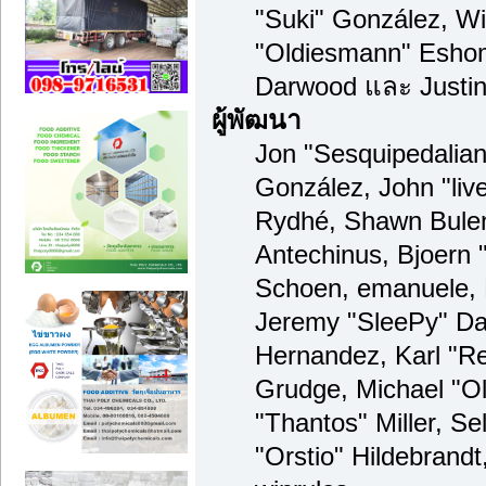
"Suki" González, Wi
"Oldiesmann" Esho
Darwood และ Justin
ผู้พัฒนา
Jon "Sesquipedalian"
González, John "li
Rydhé, Shawn Bulen
Antechinus, Bjoern "
Schoen, emanuele, 
Jeremy "SleePy" Da
Hernandez, Karl "R
Grudge, Michael "O
"Thantos" Miller, S
"Orstio" Hildebrand