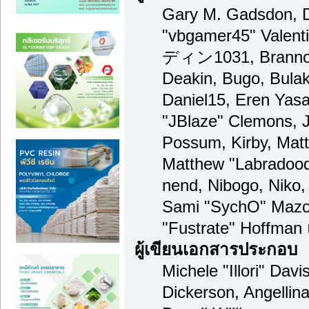
Gary M. Gadsdon, D
"vbgamer45" Valenti
ディン1031, Brannon 
Deakin, Bugo, Bulak
Daniel15, Eren Yas
"JBlaze" Clemons, J
Possum, Kirby, Mat
Matthew "Labradood
nend, Nibogo, Niko, 
Sami "SychO" Mazou
"Fustrate" Hoffman
ผู้เขียนเอกสารประกอบ
Michele "Illori" Dav
Dickerson, Angellina